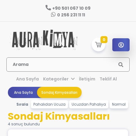
+90 501 067 10 09
0 256 231 11 11
0
Arama
Ana Sayfa
Kategoriler
İletişim
Teklif Al
Ana Sayfa
Sondaj Kimyasalları
Sırala
Pahalıdan Ucuza
Ucuzdan Pahalıya
Normal
Sondaj Kimyasalları
4 sonuç bulundu