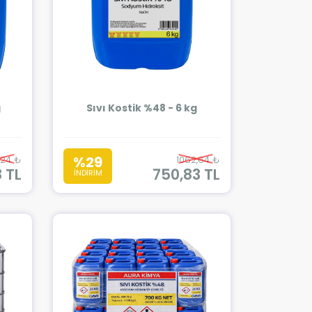
g
Sıvı Kostik %48 - 6 kg
%29
,24 ₺
1062,64 ₺
8 TL
750,83 TL
İNDİRİM