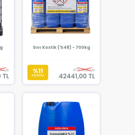
kg
Sıvı Kostik (%48) - 700kg
%11
,57 ₺
47536,40 ₺
 TL
42441,00 TL
İNDİRİM