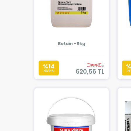
Betain - 5kg
%14
%
718,53 ₺
620,56 TL
İNDİRİM
İN