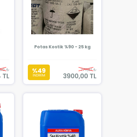
Potas Kostik %90 - 25 kg
%49
,96 ₺
7711,81 ₺
4 TL
3900,00 TL
İNDİRİM