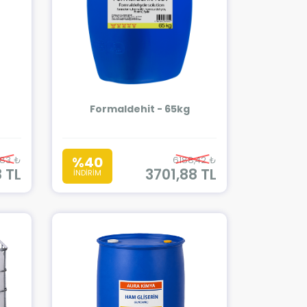
Formaldehit - 65kg
%40
,83 ₺
6188,42 ₺
 TL
3701,88 TL
İNDİRİM