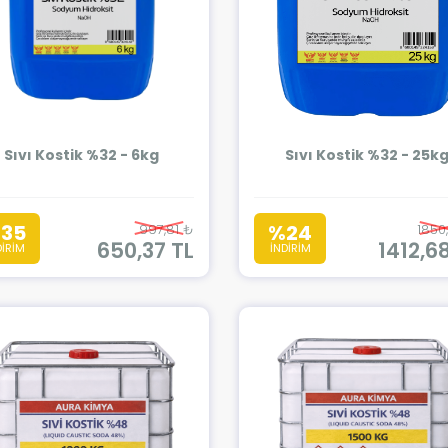
Sıvı Kostik %32 - 6kg
Sıvı Kostik %32 - 25k
35
%24
997,81 ₺
1850
650,37 TL
1412,6
DİRİM
İNDİRİM