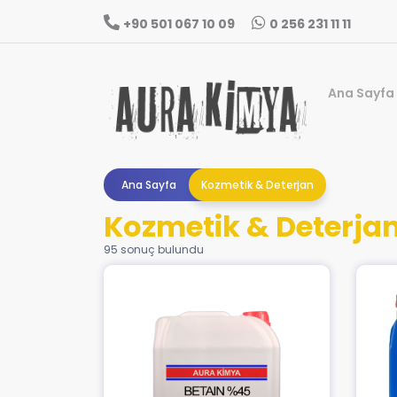
+90 501 067 10 09
0 256 231 11 11
Ana Sayfa
Ana Sayfa
Kozmetik & Deterjan
Kozmetik & Deterja
95 sonuç bulundu