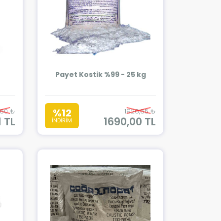
Payet Kostik %99 - 25 kg
%12
,60 ₺
1926,65 ₺
 TL
1690,00 TL
İNDİRİM