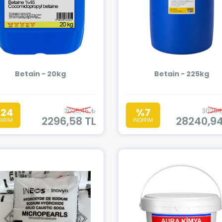
Betain - 20kg
Betain - 225kg
24
%7
3025,45 ₺
30254
2296,58 TL
28240,94
DİRİM
İNDİRİM