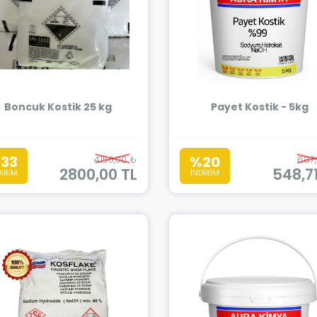
Boncuk Kostik 25 kg
Payet Kostik - 5kg
33
%20
4150,00 ₺
687
2800,00 TL
548,71
DİRİM
İNDİRİM