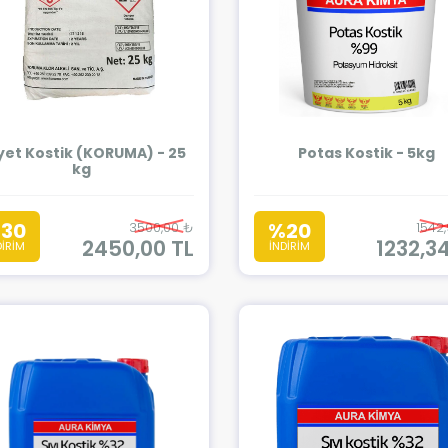
yet Kostik (KORUMA) - 25
Potas Kostik - 5kg
kg
30
%20
3500,00 ₺
1542
2450,00 TL
1232,3
DİRİM
İNDİRİM