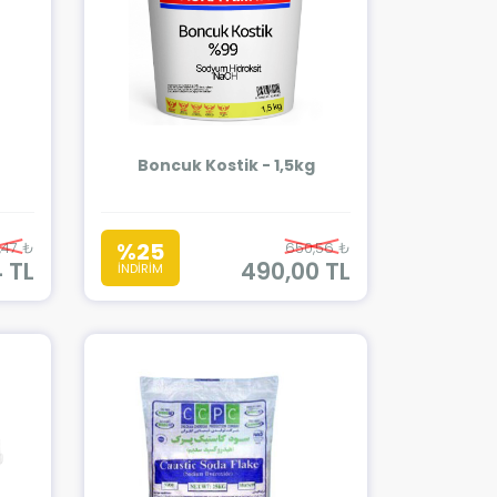
Boncuk Kostik - 1,5kg
%25
,47 ₺
650,56 ₺
 TL
490,00 TL
İNDİRİM