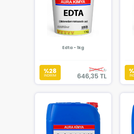
Edta - 1kg
%28
%
893,87 ₺
646,35 TL
İNDİRİM
İN