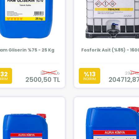
am Gliserin %75 - 25 Kg
Fosforik Asit (%85) - 16
32
%13
3675,00 ₺
234712
2500,50 TL
204712,87
DİRİM
İNDİRİM