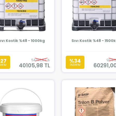
ıvı Kostik %48 - 1000kg
Sıvı Kostik %48 - 1500
27
%34
54752,82 ₺
91753
40105,98 TL
60291,00
DİRİM
İNDİRİM