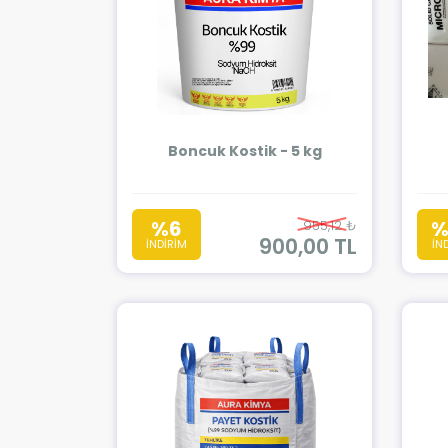
Boncuk Kostik - 5 kg
%6
%
955,12 ₺
900,00 TL
İNDİRİM
İN