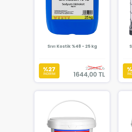
Sıvı Kostik %48 - 25 kg
S
%27
%
2260,83 ₺
1644,00 TL
İNDİRİM
İN