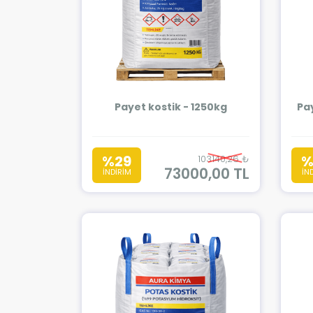
Payet kostik - 1250kg
Pa
%29
%
103140,26 ₺
73000,00 TL
İNDİRİM
İN