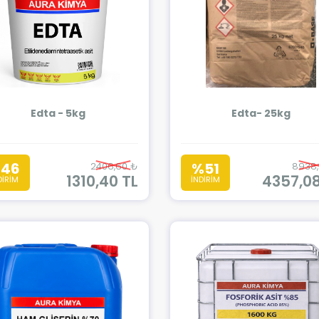
Edta - 5kg
Edta- 25kg
46
%51
2406,60 ₺
8938
1310,40 TL
4357,08
DİRİM
İNDİRİM