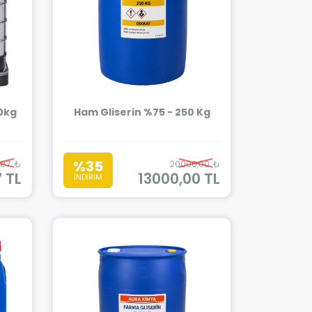
00kg
Ham Gliserin %75 - 250 Kg
%35
,87 ₺
20000,00 ₺
 TL
13000,00 TL
İNDİRİM