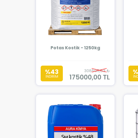
Potas Kostik - 1250kg
%43
%
308595,63 ₺
175000,00 TL
İNDİRİM
İN