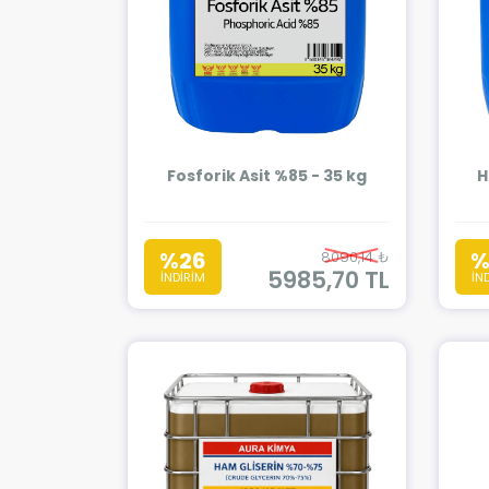
Fosforik Asit %85 - 35 kg
H
%26
%
8090,14 ₺
5985,70 TL
İNDİRİM
İN