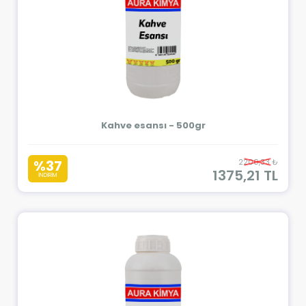
Kahve esansı - 500gr
%37
2200,33 ₺
1375,21 TL
İNDİRİM