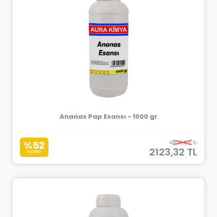
Ananas Pap Esansı - 1000 gr
%52
4400,66 ₺
2123,32 TL
İNDİRİM