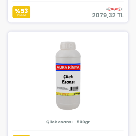
%53
4400,66 ₺
2079,32 TL
İNDİRİM
Çilek esansı - 500gr