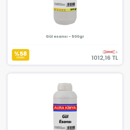
Gül esansı - 500gr
%58
2420,37 ₺
1012,16 TL
İNDİRİM