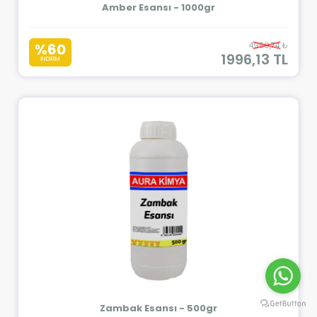
Amber Esansı - 1000gr
%60
4950,74 ₺
1996,13 TL
İNDİRİM
Zambak Esansı - 500gr