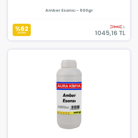
Amber Esansı - 500gr
%62
2750,41 ₺
1045,16 TL
İNDİRİM