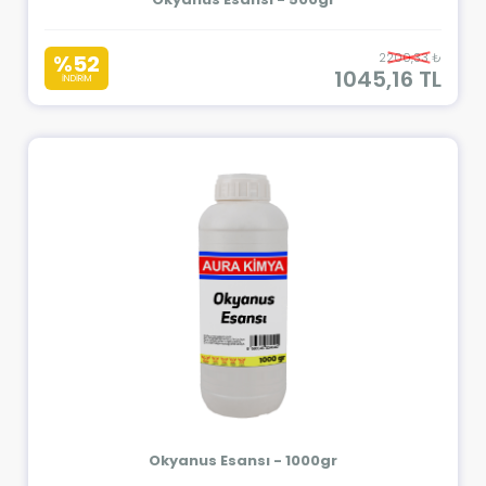
%52
2200,33 ₺
1045,16 TL
İNDİRİM
Okyanus Esansı - 1000gr