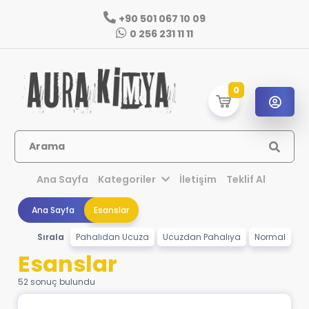
+90 501 067 10 09
0 256 231 11 11
0
Arama
Ana Sayfa
Kategoriler
İletişim
Teklif Al
Ana Sayfa
Esanslar
Sırala
Pahalıdan Ucuza
Ucuzdan Pahalıya
Normal
Esanslar
52 sonuç bulundu