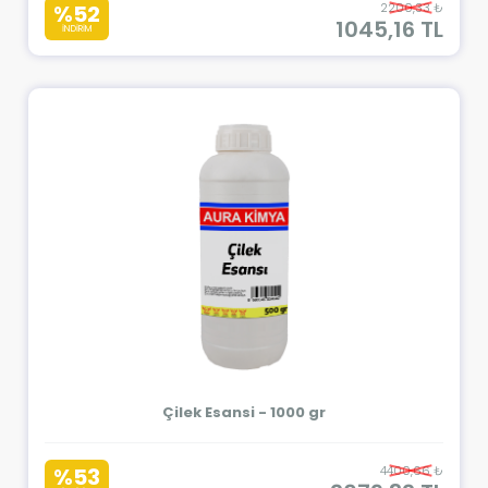
%52
2200,33 ₺
1045,16 TL
İNDİRİM
Çilek Esansi - 1000 gr
%53
4400,66 ₺