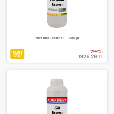
Portakal esansı - 1000gr
%61
4950,74 ₺
1925,29 TL
İNDİRİM