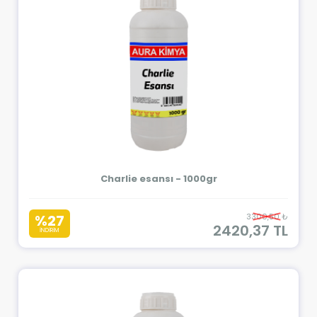
Charlie esansı - 1000gr
%27
3300,50 ₺
2420,37 TL
İNDİRİM