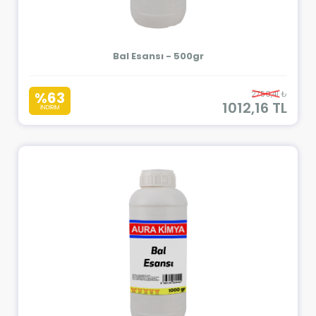
Bal Esansı - 500gr
%63
2750,41 ₺
1012,16 TL
İNDİRİM