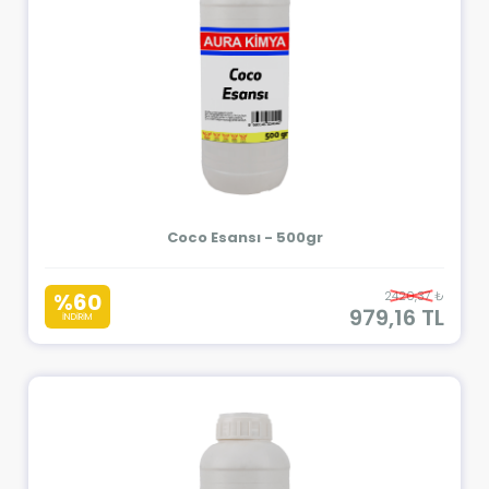
Coco Esansı - 500gr
%60
2420,37 ₺
979,16 TL
İNDİRİM