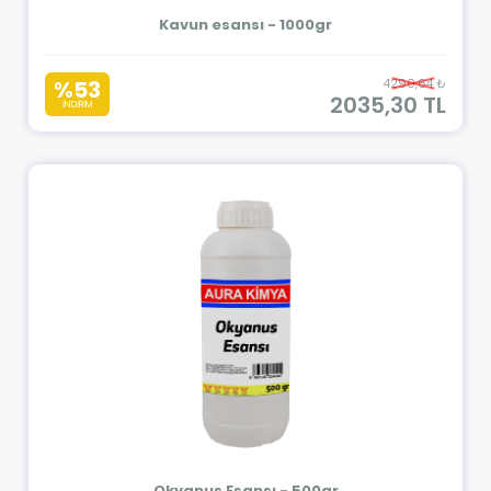
Kavun esansı - 1000gr
%53
4290,64 ₺
2035,30 TL
İNDİRİM
Okyanus Esansı - 500gr