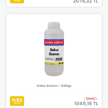
2079,32 TL
İNDİRİM
Sakız Esansı - 500gr
%52
2200,33 ₺
1045,16 TL
İNDİRİM