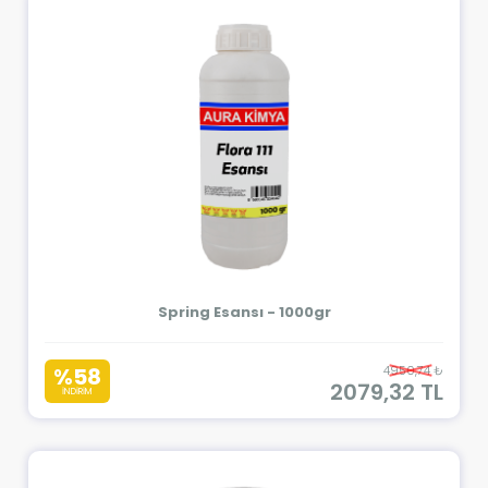
Spring Esansı - 1000gr
%58
4950,74 ₺
2079,32 TL
İNDİRİM