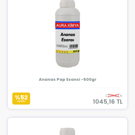
Ananas Pap Esansi -500gr
%52
2200,33 ₺
1045,16 TL
İNDİRİM