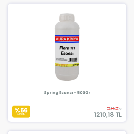
Spring Esansı - 500Gr
%56
2750,41 ₺
1210,18 TL
İNDİRİM