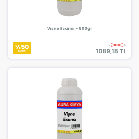
Visne Esansı - 500gr
%50
2200,33 ₺
1089,18 TL
İNDİRİM