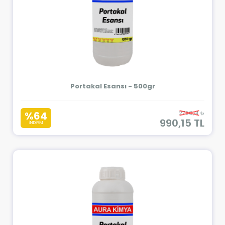
Portakal Esansı - 500gr
%64
2750,41 ₺
990,15 TL
İNDİRİM