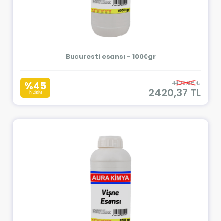
Bucuresti esansı - 1000gr
%45
4400,66 ₺
2420,37 TL
İNDİRİM