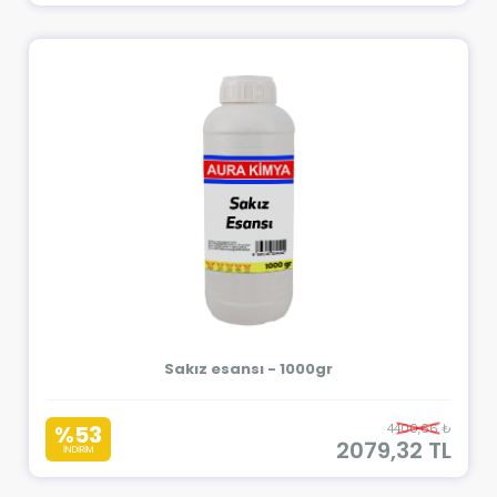
Sakız esansı - 1000gr
%53
4400,66 ₺
2079,32 TL
İNDİRİM