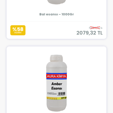
Bal esansı - 1000Gr
%58
4950,74 ₺
2079,32 TL
İNDİRİM