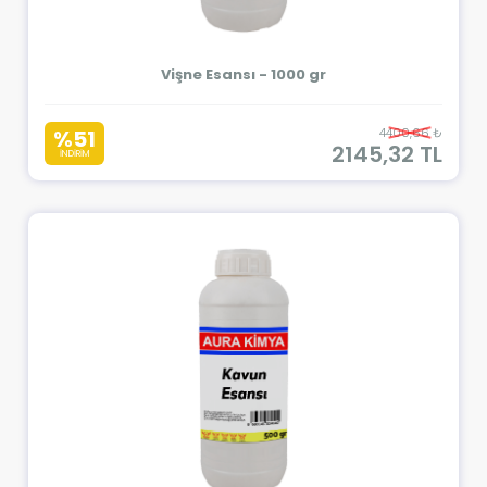
Vişne Esansı - 1000 gr
%51
4400,66 ₺
2145,32 TL
İNDİRİM