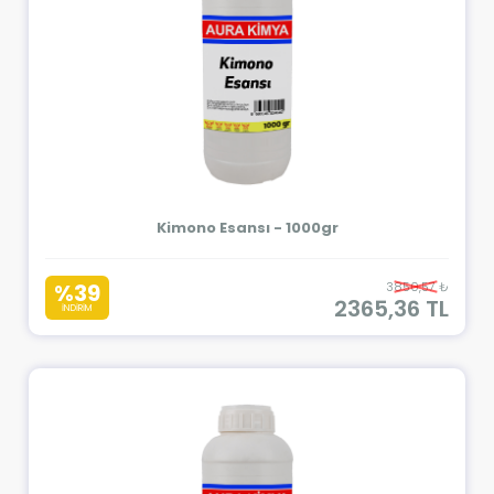
Kimono Esansı - 1000gr
%39
3850,57 ₺
2365,36 TL
İNDİRİM