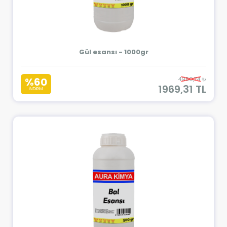
Gül esansı - 1000gr
%60
4950,74 ₺
1969,31 TL
İNDİRİM