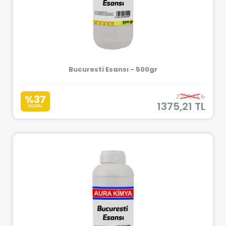
Bucuresti Esansı - 500gr
%37
2200,33 ₺
1375,21 TL
İNDİRİM