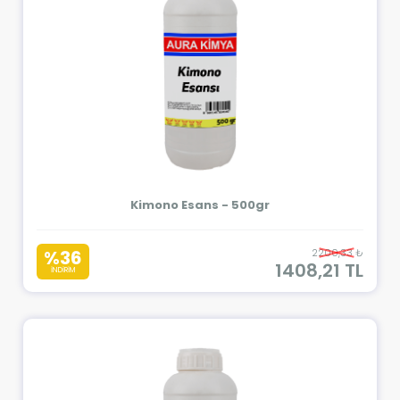
Kimono Esans - 500gr
%36
2200,33 ₺
1408,21 TL
İNDİRİM