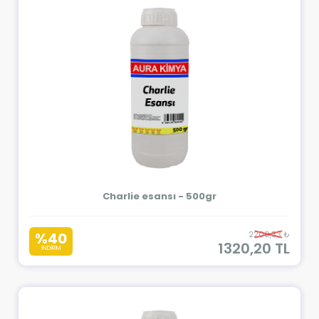
Charlie esansı - 500gr
%40
2200,33 ₺
1320,20 TL
İNDİRİM